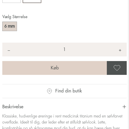
Vælg Størrelse
mm
6
Antal
+
*
−
G
Find din butik
Beskrivelse
Klassiske, hudvenlige øreringe i rent medicinsk titanium med en sølvfarvet
overflade. Ideelt til dig, der leder efter et stilfuldt sølvlook. Lette,
komfortable og så skånsomme mod din hud, at du kan bære dem hver