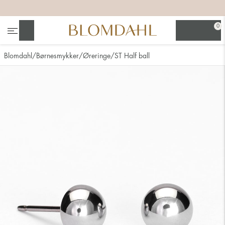
+
+
+
+
0
Søg
Blomdahl
Børnesmykker
Øreringe
ST Half ball
Se alt
Næsesmykker