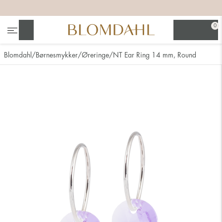
+
+
+
+
0
Søg
Blomdahl
Børnesmykker
Øreringe
NT Ear Ring 14 mm, Round
Se alt
Næsesmykker