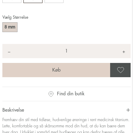
Vælg Størrelse
mm
8
Antal
+
*
−
G
Find din butik
Beskrivelse
Fremhæv din stil med tidløse, hudvenlige øreringe i rent medicinsk titanium.
Lette, komfortable og så skånsomme mod din hud, at du kan bære dem
hver dag. Udviklet i samråd med hudlæger og kan derfor bæres af alle,