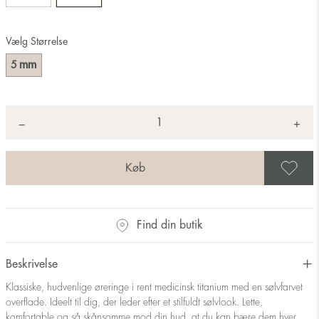
Vælg Størrelse
mm
5
Antal
+
*
−
G
Find din butik
Beskrivelse
Klassiske, hudvenlige øreringe i rent medicinsk titanium med en sølvfarvet
overflade. Ideelt til dig, der leder efter et stilfuldt sølvlook. Lette,
komfortable og så skånsomme mod din hud, at du kan bære dem hver