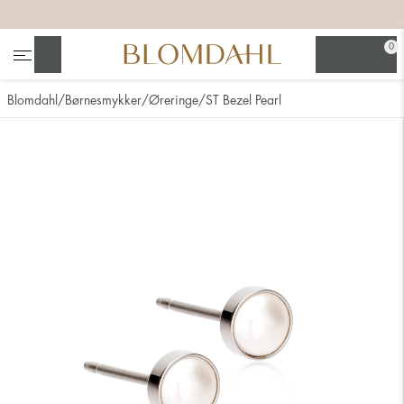
+
+
+
+
0
Søg
Blomdahl
Børnesmykker
Øreringe
ST Bezel Pearl
Se alt
Næsesmykker