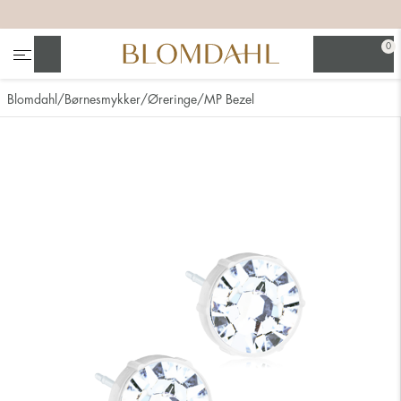
+
+
+
+
0
Søg
Blomdahl
Børnesmykker
Øreringe
MP Bezel
Se alt
Næsesmykker