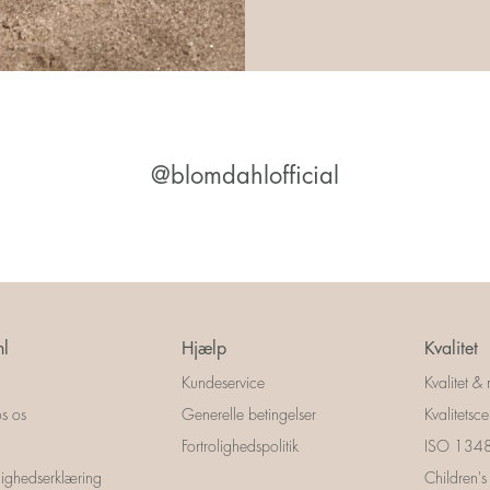
@blomdahlofficial
l
Hjælp
Kvalitet
Kundeservice
Kvalitet & 
s os
Generelle betingelser
Kvalitetscer
Fortrolighedspolitik
ISO 13485
ighedserklæring
Children's