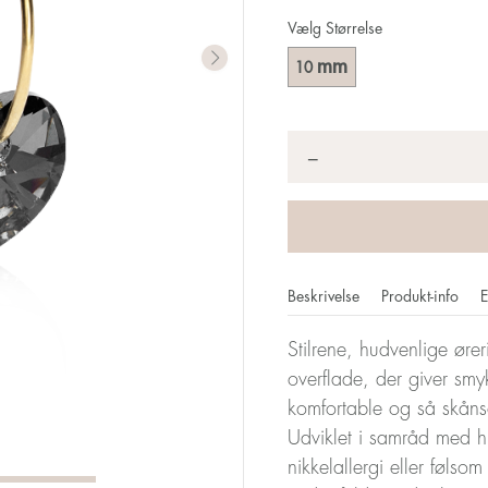
Vælg Størrelse
mm
10
Antal
*
−
Beskrivelse
Produkt-info
E
Stilrene, hudvenlige øre
overflade, der giver smyk
komfortable og så skån
Udviklet i samråd med h
nikkelallergi eller følso