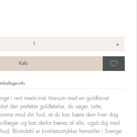
+
Gem 
mballage-info
ringe i rent medicinsk titanium med en guldfarvet
ket den perfekte guldfølelse, du søger. Lette,
somme mod din hud, at du kan bære dem hver dag.
udlæger og kan derfor bæres af alle, også dig med
m hud. Blomdahl er kvalitetssmykker fremstillet i Sverige