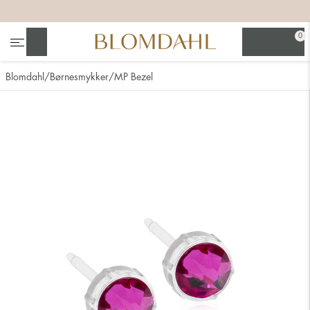
+
+
+
+
0
Søg
Blomdahl
Børnesmykker
MP Bezel
Se alt
Næsesmykker