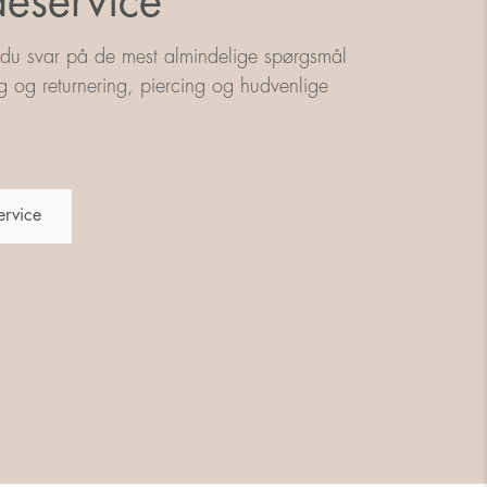
eservice
 du svar på de mest almindelige spørgsmål
g og returnering, piercing og hudvenlige
ervice