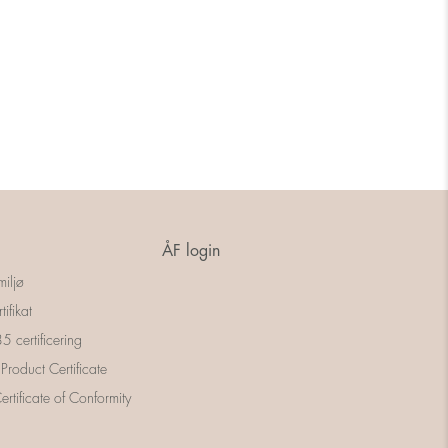
ÅF login
miljø
tifikat
 certificering
 Product Certificate
rtificate of Conformity