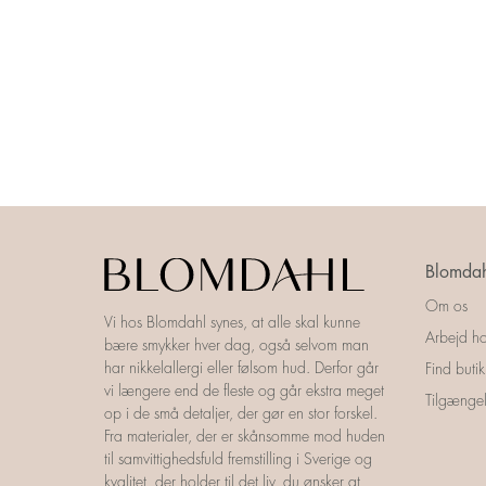
Blomdah
Om os
Vi hos Blomdahl synes, at alle skal kunne
Arbejd ho
bære smykker hver dag, også selvom man
har nikkelallergi eller følsom hud. Derfor går
Find butik
vi længere end de fleste og går ekstra meget
Tilgængel
op i de små detaljer, der gør en stor forskel.
Fra materialer, der er skånsomme mod huden
til samvittighedsfuld fremstilling i Sverige og
kvalitet, der holder til det liv, du ønsker at