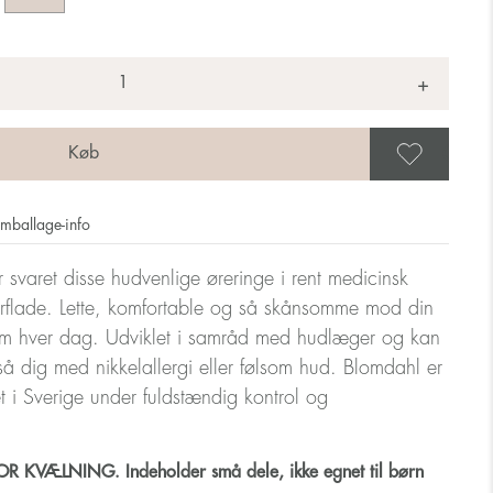
+
Gem 
mballage-info
r svaret disse hudvenlige øreringe i rent medicinsk
erflade. Lette, komfortable og så skånsomme mod din
m hver dag. Udviklet i samråd med hudlæger og kan
så dig med nikkelallergi eller følsom hud. Blomdahl er
let i Sverige under fuldstændig kontrol og
 KVÆLNING. Indeholder små dele, ikke egnet til børn