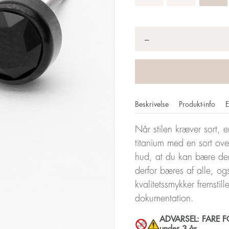
Antal
*
−
Beskrivelse
Produkt-info
E
Når stilen kræver sort, e
titanium med en sort ov
hud, at du kan bære de
derfor bæres af alle, og
kvalitetssmykker fremstil
dokumentation.
ADVARSEL: FARE FOR
under 3 år.