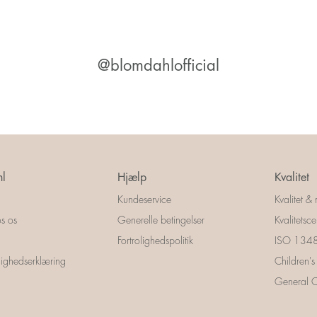
@blomdahlofficial
l
Hjælp
Kvalitet
Kundeservice
Kvalitet & 
s os
Generelle betingelser
Kvalitetscer
Fortrolighedspolitik
ISO 13485
ighedserklæring
Children's
General Ce