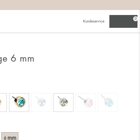
0
Kundeservice
nge 6 mm
mm
6