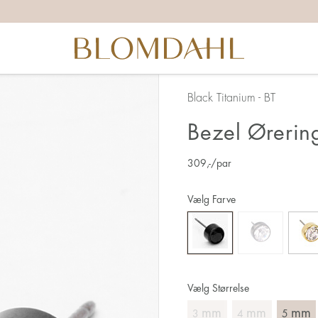
Black Titanium - BT
Bezel Øreri
309
,-
/par
Vælg Farve
Vælg Størrelse
mm
mm
mm
3
4
5