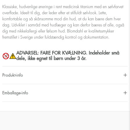
Klassiske, hudvenlige øreringe i rent medicinsk titanium med en sølvfarvet
overflade. Ideelt til dig, der leder efter et stilfuldt sølvlook. Lette,
komfortable og så skånsomme mod din hud, at du kan bære dem hver
dag. Udviklet i samråd med hudlæger og kan derfor bæres af alle, også
dig med nikkelallergi eller følsom hud. Blomdahl er kvalitetssmykker
fremstillet i Sverige under fuldstændig kontrol og dokumentation.
ADVARSEL: FARE FOR KVÆLNING. Indeholder små
dele, ikke egnet til børn under 3 år.
Produkt-info
Emballage-info