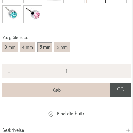
Vælg Størrelse
mm
mm
mm
mm
3
4
5
6
Antal
+
*
−
G
Find din butik
Beskrivelse