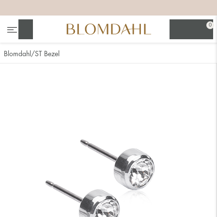
+
+
+
+
0
Søg
Blomdahl
ST Bezel
Se alt
Næsesmykker