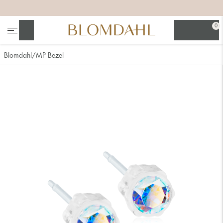
+
+
+
+
0
Søg
Blomdahl
MP Bezel
Se alt
Næsesmykker