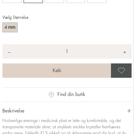
Vælg Størrelse
mm
4
Antal
+
*
−
G
Find din butik
Beskrivelse
Hudvenlige øreringe i medicinsk plast er lette og komfortable, og det
transparente materiale sikrer, at smykkets smukke krystaller fremhæves
endnu mere. Nikkelfri (0 % nikkel) og så skånsomme mod din hud, at du