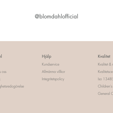
@blomdahlofficial
l
Hjälp
Kvalitet
Kundservice
Kvalitet & 
s oss
Allmänna villkor
Kvalitetscer
k
Integritetspolicy
Iso 13485 
ighetsredogörelse
Children's
General Ce