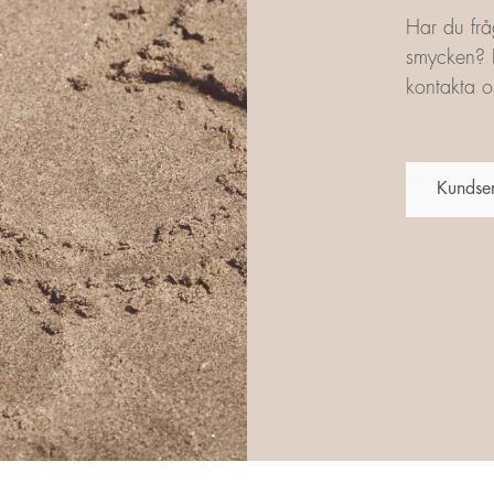
Har du frå
smycken? L
kontakta os
Kundse