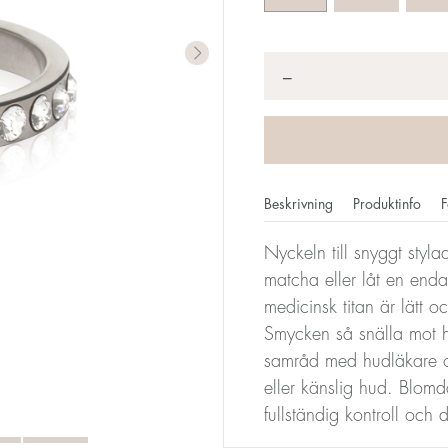
Antal
*
−
Beskrivning
Produktinfo
F
Nyckeln till snyggt styl
matcha eller låt en enda
mm motsvarar din storlek. Storleken för alla Blomdahls ring
medicinsk titan är lätt 
en storlek 17.
Smycken så snälla mot h
samråd med hudläkare oc
Storleksomva
eller känslig hud. Blomd
fullständig kontroll och
Diameter
Omkrets