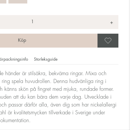
+
Spar
örpackningsinfo
Storleksguide
ade händer är stilsäkra, bekväma ringar. Mixa och
 ring spela huvudrollen. Denna hudvänliga ring i
ar anges i diameter, dvs. om en ring mäter 17mm i diameter
och känns skön på fingret med mjuka, rundade former.
uden att du kan bära dem varje dag. Utvecklade i
h passar därför alla, även dig som har nickelallergi
ndlare
ahl är kvalitetsmycken tillverkade i Sverige under
 dokumentation.