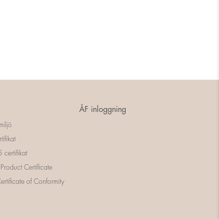
ÅF inloggning
miljö
tifikat
certifikat
 Product Certificate
rtificate of Conformity