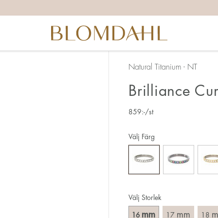
itta rätt ringstorlek finns det ett par saker du behöver tänka 
ggrann vid mätningen då 1 mm motsvarar en hel storlek.
å att ringen även ska ta sig över knogen.
d ring kräver oftast större storlek än en smal.
Natural Titanium - NT
hamnar mellan två storlekar, så rekommenderar vi att du vä
Brilliance Cu
här:
859
:-
/st
 sättet att mäta din ringstorlek är att använda en befintlig r
ring på. Mät diametern, dvs. innermåttet på ringen, genom a
Välj Färg
Välj Storlek
mm
mm
16
17
18