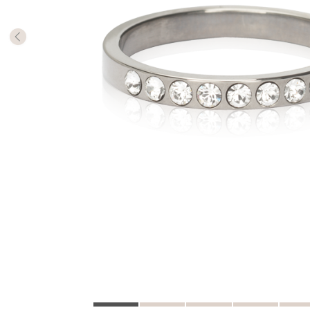
Antalet 
så har d