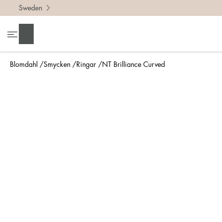
Sweden
För att h
Sök
• Var no
• Tänk p
Blomdahl
Smycken
Ringar
NT Brilliance Curved
• En bre
• Om du 
Mät så 
Enklaste
din nya 
mm.