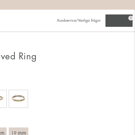
på:
0
Kundservice/Vanliga frågor
ljer den större.
rved Ring
ing. Välj en ring som är avsedd för det finger du tänkt bära
tt mäta rakt över ringen med linjal och läs av innermåttet i
mm
mm
19