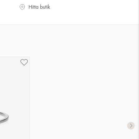
UK storlek
US storlek
Hitta butik
J-K
5
M ½
6,5
P ½
7,75
R½-S
9
T ½
10
W ½
11,5
Z ½
13
Z3
14