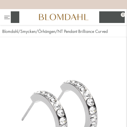
+
+
+
+
0
Sök
Blomdahl
Smycken
Örhängen
NT Pendant Brilliance Curved
Se alla
Nässmycken