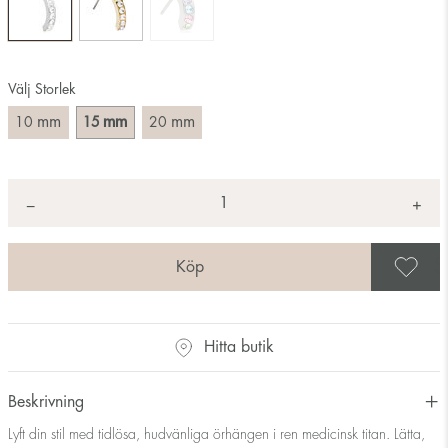
Välj Storlek
mm
mm
mm
10
15
20
Antal
+
*
−
S
Hitta butik
Beskrivning
Lyft din stil med tidlösa, hudvänliga örhängen i ren medicinsk titan. Lätta,