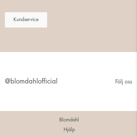
Kundservice
@blomdahlofficial
Följ oss
Blomdahl
Hjälp