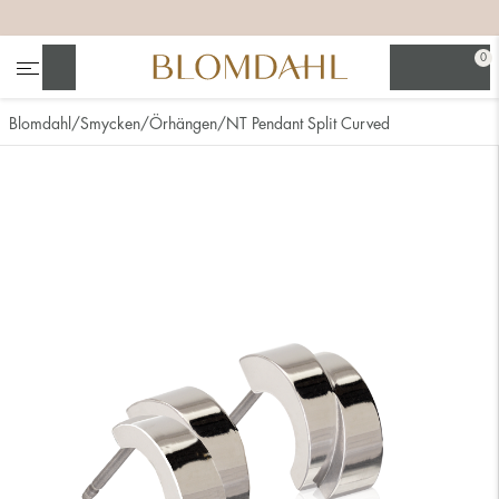
+
+
+
+
0
Sök
Blomdahl
Smycken
Örhängen
NT Pendant Split Curved
Se alla
Nässmycken