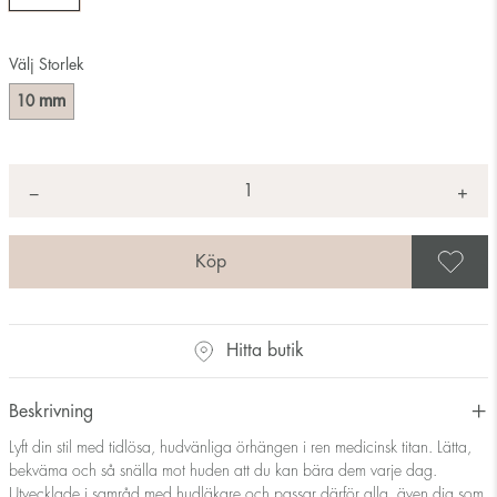
Välj Storlek
mm
10
Antal
+
*
−
S
Hitta butik
Beskrivning
Lyft din stil med tidlösa, hudvänliga örhängen i ren medicinsk titan. Lätta,
bekväma och så snälla mot huden att du kan bära dem varje dag.
Utvecklade i samråd med hudläkare och passar därför alla, även dig som