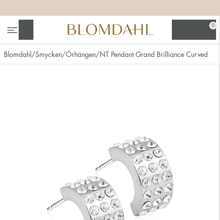
+
+
+
+
0
Sök
Blomdahl
Smycken
Örhängen
NT Pendant Grand Brilliance Curved
Se alla
Nässmycken