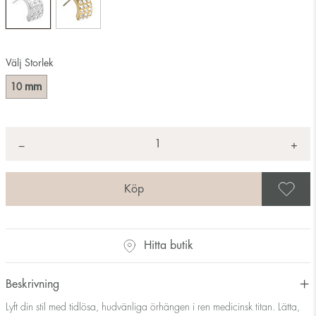
Välj Storlek
mm
10
Antal
+
*
−
S
Hitta butik
Beskrivning
Lyft din stil med tidlösa, hudvänliga örhängen i ren medicinsk titan. Lätta,