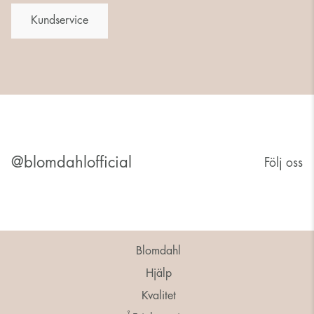
Kundservice
@blomdahlofficial
Följ oss
Blomdahl
Hjälp
Kvalitet