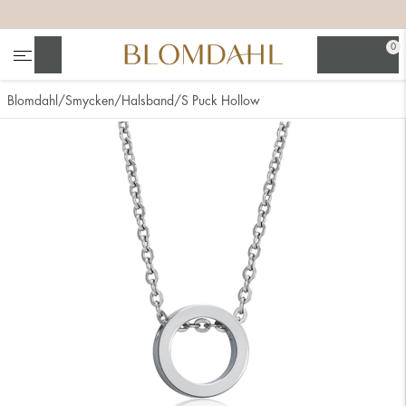
+
+
+
+
0
Sök
Blomdahl
Smycken
Halsband
S Puck Hollow
Se alla
Nässmycken