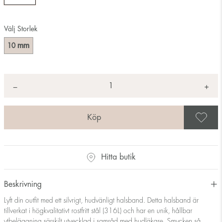
Välj Storlek
mm
10
Antal
+
*
−
S
Hitta butik
Beskrivning
Lyft din outfit med ett silvrigt, hudvänligt halsband. Detta halsband är
tillverkat i högkvalitativt rostfritt stål (316L) och har en unik, hållbar
ytbeläggning särskilt utvecklad i samråd med hudläkare. Smycken så