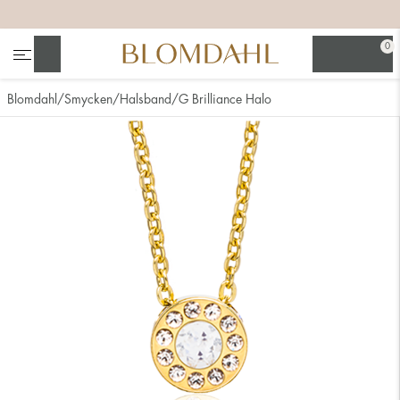
+
+
+
+
0
Sök
Blomdahl
Smycken
Halsband
G Brilliance Halo
Se alla
Nässmycken