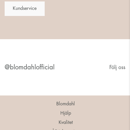
Kundservice
@blomdahlofficial
Följ oss
Blomdahl
Hjälp
Kvalitet