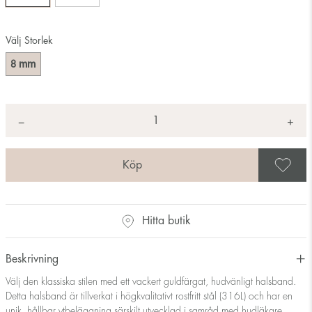
Välj Storlek
mm
8
Antal
+
*
−
S
Hitta butik
Beskrivning
Välj den klassiska stilen med ett vackert guldfärgat, hudvänligt halsband.
Detta halsband är tillverkat i högkvalitativt rostfritt stål (316L) och har en
unik, hållbar ytbeläggning särskilt utvecklad i samråd med hudläkare.