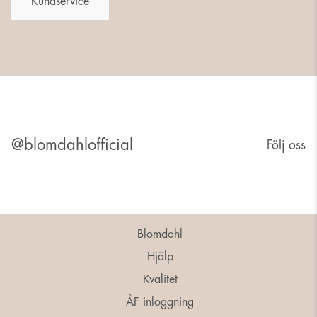
Kundservice
@blomdahlofficial
Följ oss
Blomdahl
Hjälp
Kvalitet
ÅF inloggning