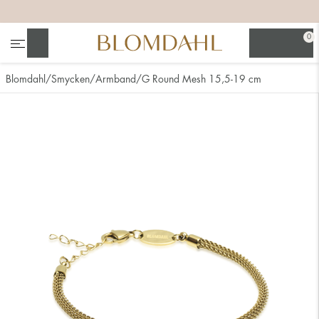
+
+
+
+
0
Sök
Blomdahl
Smycken
Armband
G Round Mesh 15,5-19 cm
Se alla
Nässmycken