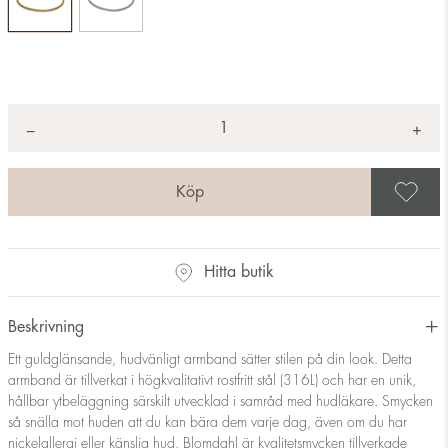
Antal
+
*
−
S
Hitta butik
Beskrivning
Ett guldglänsande, hudvänligt armband sätter stilen på din look. Detta
armband är tillverkat i högkvalitativt rostfritt stål (316L) och har en unik,
hållbar ytbeläggning särskilt utvecklad i samråd med hudläkare. Smycken
så snälla mot huden att du kan bära dem varje dag, även om du har
nickelallergi eller känslig hud. Blomdahl är kvalitetsmycken tillverkade