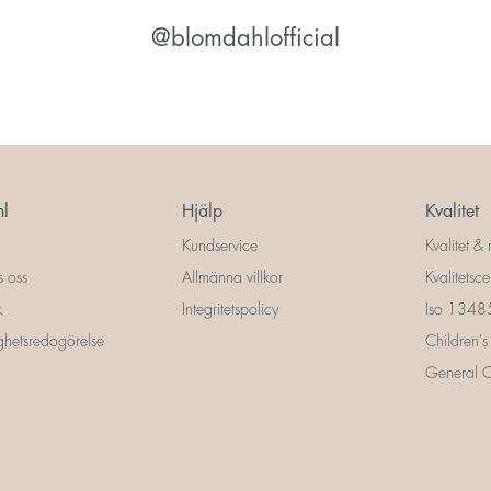
@blomdahlofficial
l
Hjälp
Kvalitet
Kundservice
Kvalitet & 
s oss
Allmänna villkor
Kvalitetscer
k
Integritetspolicy
Iso 13485 
ighetsredogörelse
Children's
General Ce