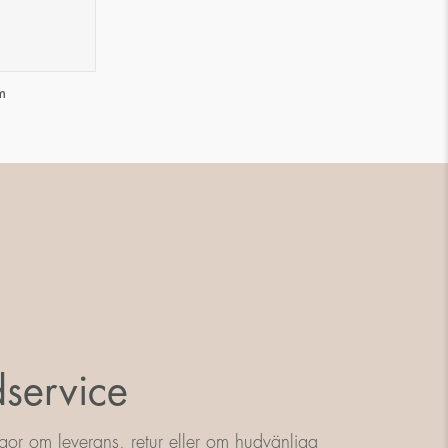
m
service
gor om leverans, retur eller om hudvänliga