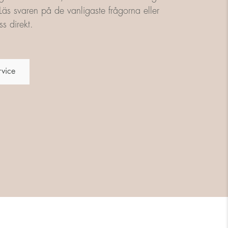
äs svaren på de vanligaste frågorna eller
s direkt.
rvice