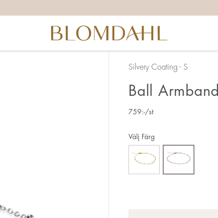
Silvery Coating - S
Ball Armban
759
:-
/st
Välj Färg
Antal