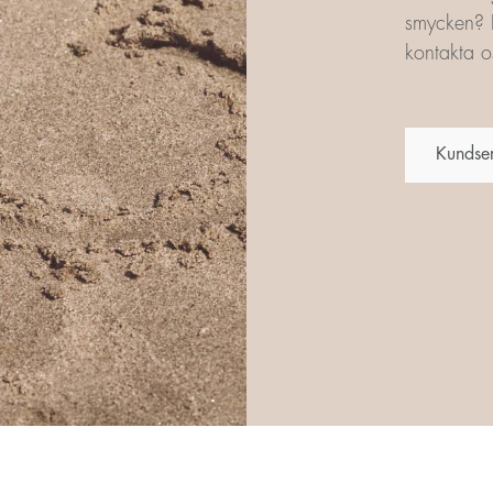
smycken? L
kontakta os
Kundse