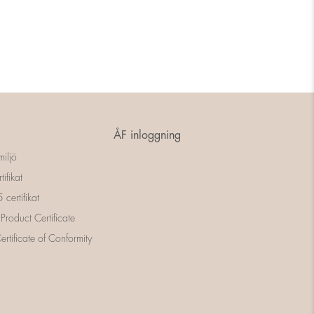
ÅF inloggning
miljö
tifikat
certifikat
 Product Certificate
rtificate of Conformity