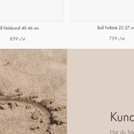
Ball Fotlänk 22-27 c
ll Halsband 40-46 cm
759
:-
/st
859
:-
/st
Kund
Har du frå