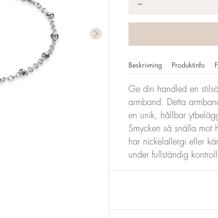
*
−
Beskrivning
Produktinfo
F
Ge din handled en stilsäk
armband. Detta armband är
en unik, hållbar ytbeläg
Smycken så snälla mot 
har nickelallergi eller k
under fullständig kontro