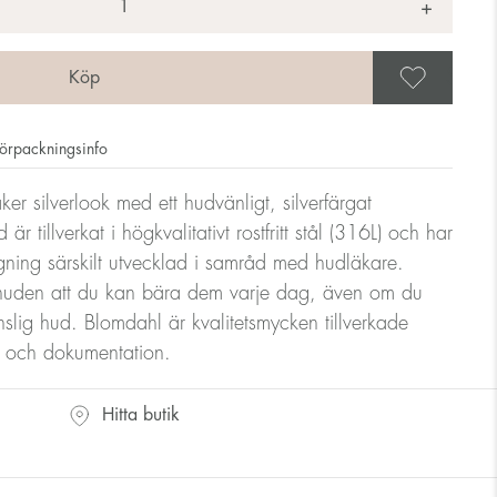
+
Spar
örpackningsinfo
er silverlook med ett hudvänligt, silverfärgat
 tillverkat i högkvalitativt rostfritt stål (316L) och har
gning särskilt utvecklad i samråd med hudläkare.
huden att du kan bära dem varje dag, även om du
änslig hud. Blomdahl är kvalitetsmycken tillverkade
ll och dokumentation.
Hitta butik