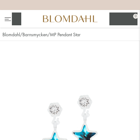
+
+
+
+
0
Sök
Blomdahl
Barnsmycken
MP Pendant Star
Se alla
Nässmycken