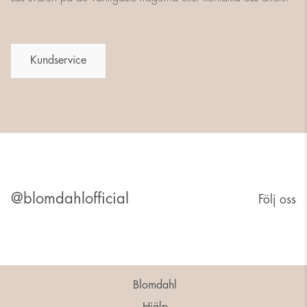
Kundservice
@blomdahlofficial
Följ oss
Blomdahl