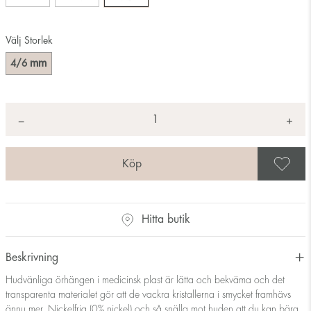
Välj Storlek
mm
4/6
Antal
+
*
−
S
Hitta butik
Beskrivning
Hudvänliga örhängen i medicinsk plast är lätta och bekväma och det
transparenta materialet gör att de vackra kristallerna i smycket framhävs
ännu mer. Nickelfria (0% nickel) och så snälla mot huden att du kan bära