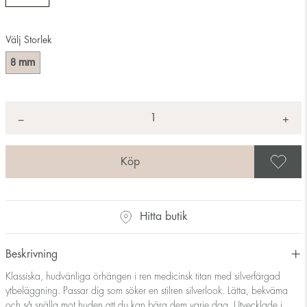
Välj Storlek
mm
8
Antal
+
*
−
S
Hitta butik
Beskrivning
Klassiska, hudvänliga örhängen i ren medicinsk titan med silverfärgad
ytbeläggning. Passar dig som söker en stilren silverlook. Lätta, bekväma
och så snälla mot huden att du kan bära dem varje dag. Utvecklade i