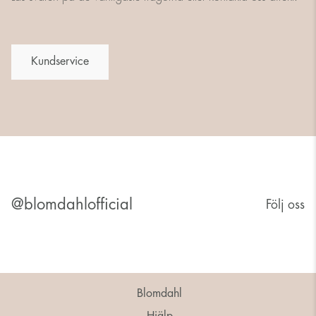
Kundservice
@blomdahlofficial
Följ oss
Blomdahl