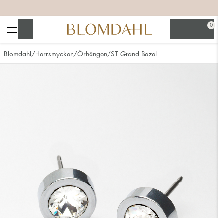
+
+
+
+
0
Sök
Blomdahl
Herrsmycken
Örhängen
ST Grand Bezel
Se alla
Nässmycken