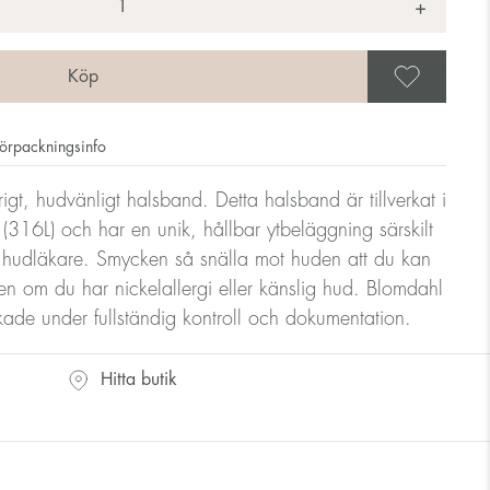
+
Spar
örpackningsinfo
lvrigt, hudvänligt halsband. Detta halsband är tillverkat i
tål (316L) och har en unik, hållbar ytbeläggning särskilt
 hudläkare. Smycken så snälla mot huden att du kan
n om du har nickelallergi eller känslig hud. Blomdahl
erkade under fullständig kontroll och dokumentation.
Hitta butik