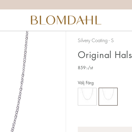
Silvery Coating - S
Original Hal
859
:-
/st
Välj Färg
Antal