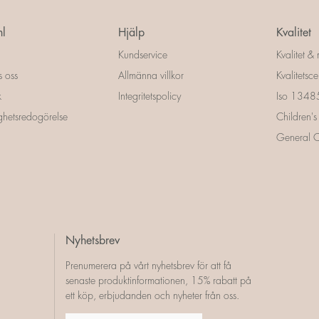
l
Hjälp
Kvalitet
Kundservice
Kvalitet & 
s oss
Allmänna villkor
Kvalitetscer
k
Integritetspolicy
Iso 13485 
ighetsredogörelse
Children's
General Ce
Nyhetsbrev
Prenumerera på vårt nyhetsbrev för att få
senaste produktinformationen, 15% rabatt på
ett köp, erbjudanden och nyheter från oss.