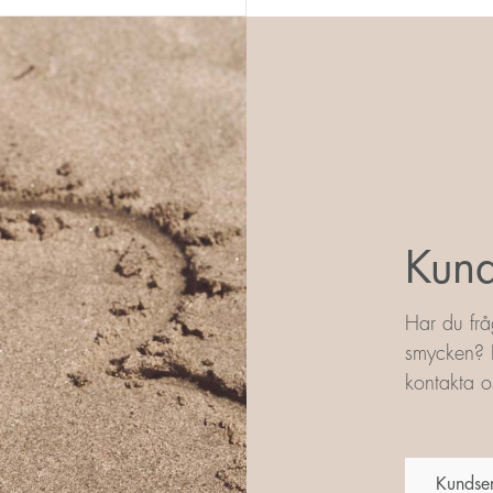
Kund
Har du frå
smycken? L
kontakta os
Kundse