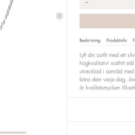
*
−
Beskrivning
Produktinfo
F
Lyft din outfit med ett si
högkvalitativt rostfritt s
utvecklad i samråd med
bära dem varje dag, äve
är kvalitetsmycken tillv