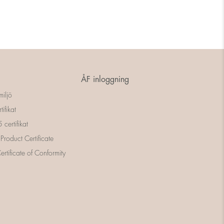
ÅF inloggning
miljö
tifikat
certifikat
 Product Certificate
rtificate of Conformity