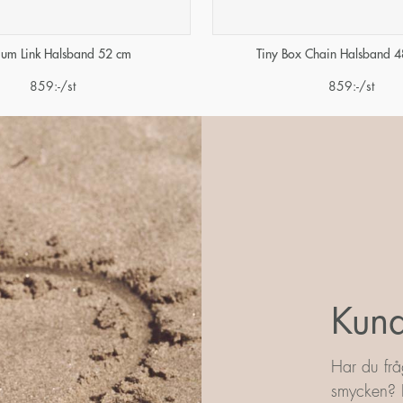
um Link Halsband 52 cm
Tiny Box Chain Halsband 
859
:-
/st
859
:-
/st
Kund
Har du frå
smycken? L