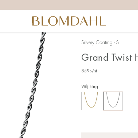
Silvery Coating - S
Grand Twist 
859
:-
/st
Välj Färg
Antal