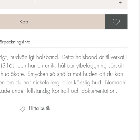
+
Spar
örpackningsinfo
lvrigt, hudvänligt halsband. Detta halsband är tillverkat i
tål (316L) och har en unik, hållbar ytbeläggning särskilt
 hudläkare. Smycken så snälla mot huden att du kan
n om du har nickelallergi eller känslig hud. Blomdahl
erkade under fullständig kontroll och dokumentation.
Hitta butik