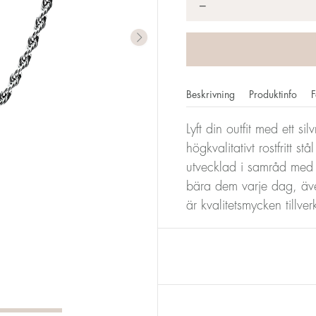
*
−
Beskrivning
Produktinfo
F
Lyft din outfit med ett si
högkvalitativt rostfritt s
utvecklad i samråd med
bära dem varje dag, äve
är kvalitetsmycken tillv