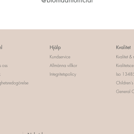
@blomdahlofficial
l
Hjälp
Kvalitet
Kundservice
Kvalitet & 
s oss
Allmänna villkor
Kvalitetscer
k
Integritetspolicy
Iso 13485 
ighetsredogörelse
Children's
General Ce