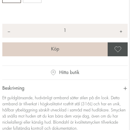
Antal
+
*
−
S
Hitta butik
Beskrivning
Ett guldglänsande, hudvänligt armband sätter stilen på din look. Detta
armband är tillverkat i högkvalitativt rostfritt stål (316L) och har en unik,
hållbar ytbeläggning särskilt utvecklad i samråd med hudläkare. Smycken
så snälla mot huden att du kan bära dem varje dag, även om du har
nickelallergi eller känslig hud. Blomdahl är kvalitetsmycken tillverkade
under fullständig kontroll och dokumentation.