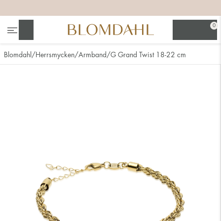
+
+
+
+
0
Sök
Blomdahl
Herrsmycken
Armband
G Grand Twist 18-22 cm
Se alla
Nässmycken