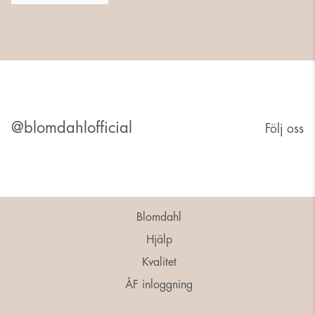
@blomdahlofficial
Följ oss
Blomdahl
Hjälp
Kvalitet
ÅF inloggning