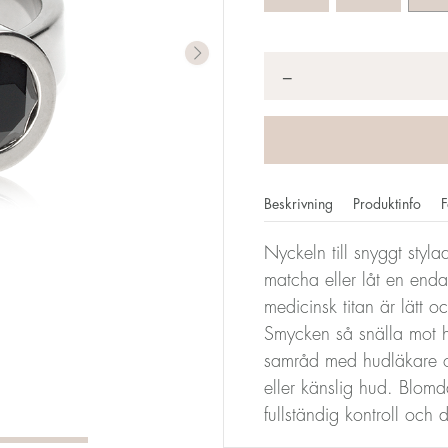
Antal
*
−
Beskrivning
Produktinfo
F
Nyckeln till snyggt styl
matcha eller låt en enda
mm motsvarar din storlek. Storleken för alla Blomdahls ring
medicinsk titan är lätt 
en storlek 17.
Smycken så snälla mot h
samråd med hudläkare oc
Storleksomva
eller känslig hud. Blomd
fullständig kontroll och
Diameter
Omkrets