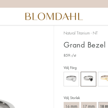
itta rätt ringstorlek finns det ett par saker du behöver tänka 
ggrann vid mätningen då 1 mm motsvarar en hel storlek.
å att ringen även ska ta sig över knogen.
d ring kräver oftast större storlek än en smal.
Natural Titanium - NT
hamnar mellan två storlekar, så rekommenderar vi att du vä
Grand Bezel 
här:
859
:-
/st
 sättet att mäta din ringstorlek är att använda en befintlig r
ring på. Mät diametern, dvs. innermåttet på ringen, genom a
Välj Färg
Välj Storlek
mm
mm
16
17
18