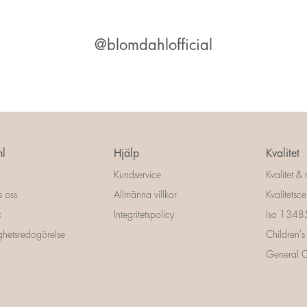
@blomdahlofficial
l
Hjälp
Kvalitet
Kundservice
Kvalitet & 
s oss
Allmänna villkor
Kvalitetscer
k
Integritetspolicy
Iso 13485 
ighetsredogörelse
Children's
General Ce