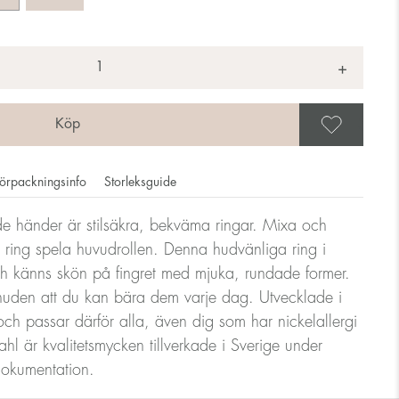
+
Spar
örpackningsinfo
Storleksguide
ade händer är stilsäkra, bekväma ringar. Mixa och
 ring spela huvudrollen. Denna hudvänliga ring i
ar anges i diameter, dvs. om en ring mäter 17mm i diameter
och känns skön på fingret med mjuka, rundade former.
uden att du kan bära dem varje dag. Utvecklade i
h passar därför alla, även dig som har nickelallergi
ndlare
ahl är kvalitetsmycken tillverkade i Sverige under
 dokumentation.