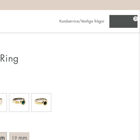
på:
0
Kundservice/Vanliga frågor
ljer den större.
Ring
ing. Välj en ring som är avsedd för det finger du tänkt bära
tt mäta rakt över ringen med linjal och läs av innermåttet i
mm
mm
19