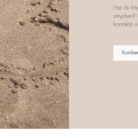
Har du frå
smycken? L
kontakta os
Kundse