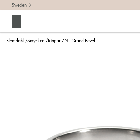
Sweden
För att h
Sök
• Var no
• Tänk p
Blomdahl
Smycken
Ringar
NT Grand Bezel
• En bre
• Om du 
Mät så 
Enklaste
din nya 
mm.