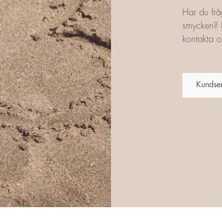
Har du frå
smycken? L
kontakta os
Kundse