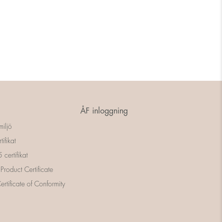
ÅF inloggning
miljö
tifikat
certifikat
 Product Certificate
rtificate of Conformity