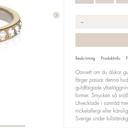
Antal
*
−
Beskrivning
Produktinfo
F
Oavsett om du älskar gu
färger passar denna hudv
mm motsvarar din storlek. Storleken för alla Blomdahls ring
guldfärgade ytbeläggni
en storlek 17.
former. Smycken så snäl
Utvecklade i samråd med
Storleksomva
nickelallergi eller känsl
Sverige under fullständi
Diameter
Omkrets