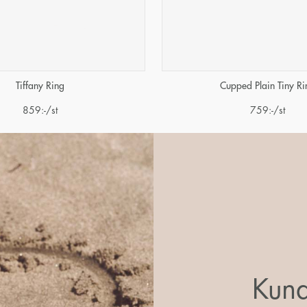
Tiffany Ring
Cupped Plain Tiny Ri
859
:-
/st
759
:-
/st
Kund