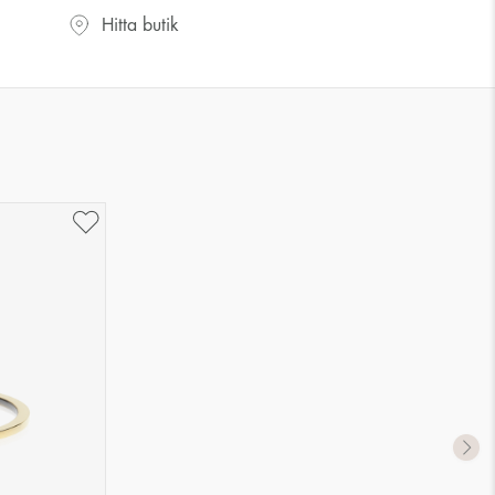
UK storlek
US storlek
Hitta butik
J-K
5
M ½
6,5
P ½
7,75
R½-S
9
T ½
10
W ½
11,5
Z ½
13
Z3
14