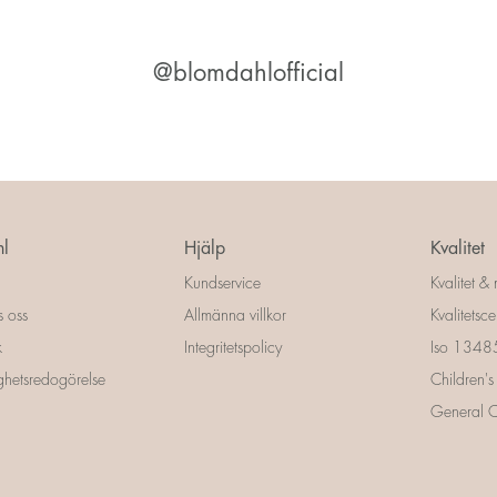
@blomdahlofficial
l
Hjälp
Kvalitet
Kundservice
Kvalitet & 
s oss
Allmänna villkor
Kvalitetscer
k
Integritetspolicy
Iso 13485 
ighetsredogörelse
Children's
General Ce