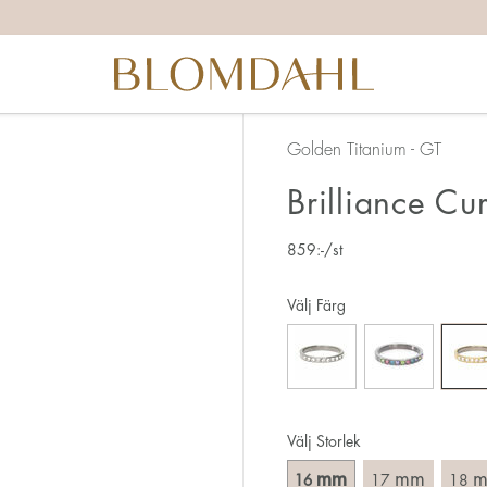
itta rätt ringstorlek finns det ett par saker du behöver tänka 
ggrann vid mätningen då 1 mm motsvarar en hel storlek.
å att ringen även ska ta sig över knogen.
d ring kräver oftast större storlek än en smal.
Golden Titanium - GT
hamnar mellan två storlekar, så rekommenderar vi att du vä
Brilliance Cu
här:
859
:-
/st
 sättet att mäta din ringstorlek är att använda en befintlig r
ring på. Mät diametern, dvs. innermåttet på ringen, genom a
Välj Färg
Välj Storlek
mm
mm
16
17
18