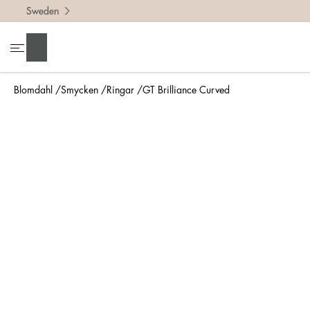
Sweden
För att h
Sök
• Var no
• Tänk p
Blomdahl
Smycken
Ringar
GT Brilliance Curved
• En bre
• Om du 
Mät så 
Enklaste
din nya 
mm.