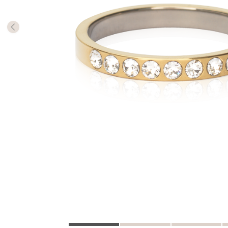
Antalet 
så har d