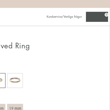
på:
0
Kundservice/Vanliga frågor
ljer den större.
rved Ring
ing. Välj en ring som är avsedd för det finger du tänkt bära
tt mäta rakt över ringen med linjal och läs av innermåttet i
mm
mm
19