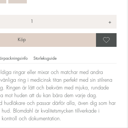
+
Spar
örpackningsinfo
Storleksguide
ldiga ringar eller mixar och matchar med andra
änliga ring i medicinsk titan perfekt med sin stilrena
ar anges i diameter, dvs. om en ring mäter 17mm i diameter
ng. Ringen är lätt och bekväm med mjuka, rundade
la mot huden att du kan bära dem varje dag.
 hudläkare och passar därför alla, även dig som har
ndlare
ig hud. Blomdahl är kvalitetsmycken tillverkade i
g kontroll och dokumentation.