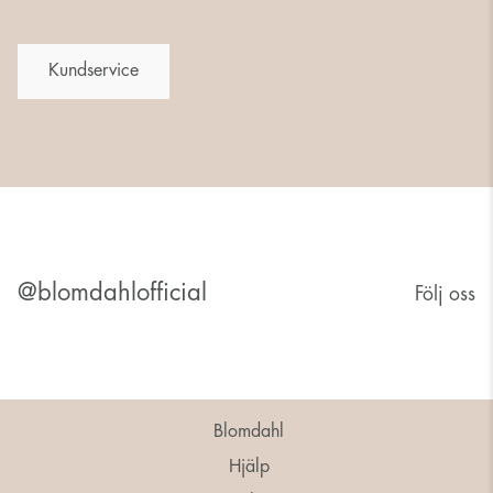
Kundservice
@blomdahlofficial
Följ oss
Blomdahl
Hjälp