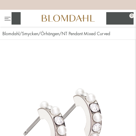
+
+
+
+
0
Sök
Blomdahl
Smycken
Örhängen
NT Pendant Mixed Curved
Se alla
Nässmycken