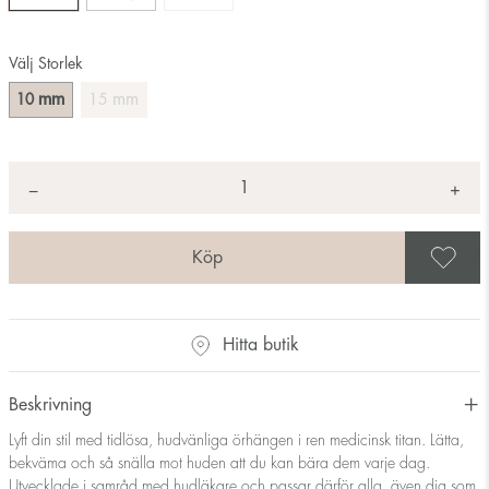
Välj Storlek
mm
mm
10
15
Antal
+
*
−
S
Hitta butik
Beskrivning
Lyft din stil med tidlösa, hudvänliga örhängen i ren medicinsk titan. Lätta,
bekväma och så snälla mot huden att du kan bära dem varje dag.
Utvecklade i samråd med hudläkare och passar därför alla, även dig som