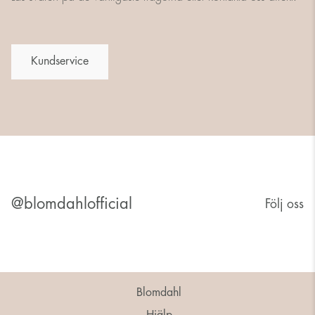
Kundservice
@blomdahlofficial
Följ oss
Blomdahl