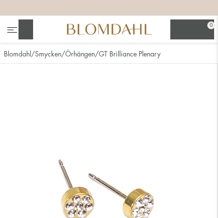
+
+
+
+
0
Sök
Blomdahl
Smycken
Örhängen
GT Brilliance Plenary
Se alla
Nässmycken