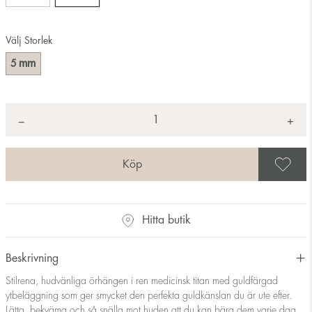
Välj Storlek
mm
5
Antal
+
*
−
S
Hitta butik
Beskrivning
Stilrena, hudvänliga örhängen i ren medicinsk titan med guldfärgad
ytbeläggning som ger smycket den perfekta guldkänslan du är ute efter.
Lätta, bekväma och så snälla mot huden att du kan bära dem varje dag.