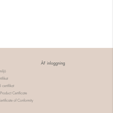
ÅF inloggning
miljö
tifikat
certifikat
 Product Certificate
rtificate of Conformity