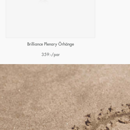
Brilliance Plenary Örhänge
359
:-
/par