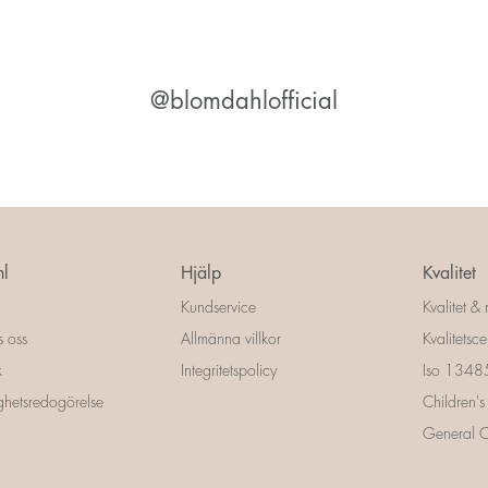
@blomdahlofficial
l
Hjälp
Kvalitet
Kundservice
Kvalitet & 
s oss
Allmänna villkor
Kvalitetscer
k
Integritetspolicy
Iso 13485 
ighetsredogörelse
Children's
General Ce