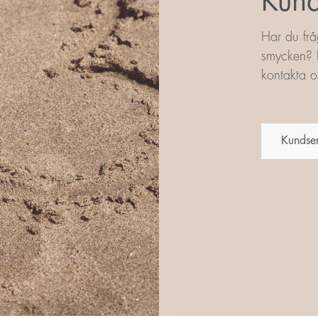
Kund
Har du frå
smycken? L
kontakta os
Kundse