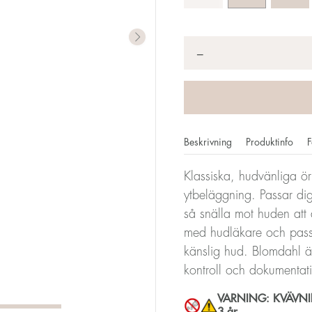
Antal
*
−
Beskrivning
Produktinfo
F
Klassiska, hudvänliga ör
ytbeläggning. Passar dig
så snälla mot huden att
med hudläkare och passar
känslig hud. Blomdahl är
kontroll och dokumentat
VARNING: KVÄVNING
3 år.