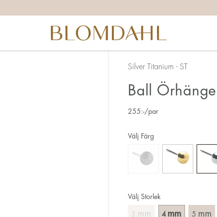
Silver Titanium - ST
Ball Örhäng
255
:-
/par
Välj Färg
Välj Storlek
mm
mm
mm
3
4
5