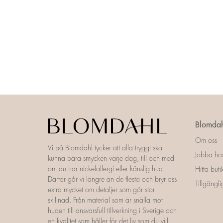
Blomdah
Om oss
Vi på Blomdahl tycker att alla tryggt ska
Jobba ho
kunna bära smycken varje dag, till och med
om du har nickelallergi eller känslig hud.
Hitta buti
Därför går vi längre än de flesta och bryr oss
Tillgängl
extra mycket om detaljer som gör stor
skillnad. Från material som är snälla mot
huden till ansvarsfull tillverkning i Sverige och
en kvalitet som håller för det liv som du vill