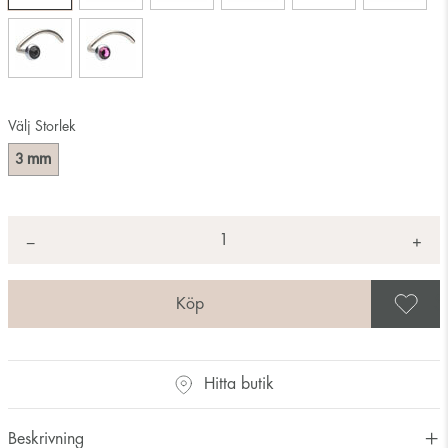
Välj Storlek
mm
3
Antal
+
*
−
S
Hitta butik
Beskrivning