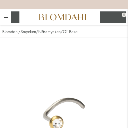
+
+
+
+
0
Sök
Blomdahl
Smycken
Nässmycken
GT Bezel
Se alla
Nässmycken