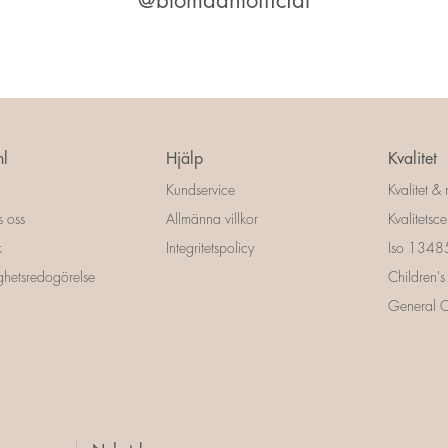
@blomdahlofficial
l
Hjälp
Kvalitet
Kundservice
Kvalitet & 
s oss
Allmänna villkor
Kvalitetscer
k
Integritetspolicy
Iso 13485 
ighetsredogörelse
Children's
General Ce