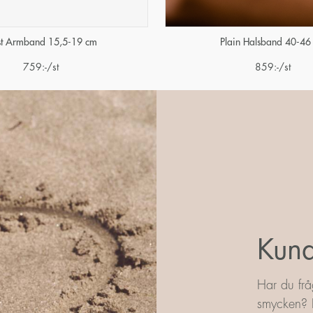
st Armband 15,5-19 cm
Plain Halsband 40-46
759
:-
/st
859
:-
/st
Kund
Har du frå
smycken? L