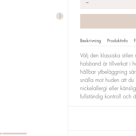
*
−
Beskrivning
Produktinfo
F
Välj den klassiska stile
halsband är tillverkat i h
hållbar ytbeläggning sä
snälla mot huden att d
nickelallergi eller känsl
fullständig kontroll och