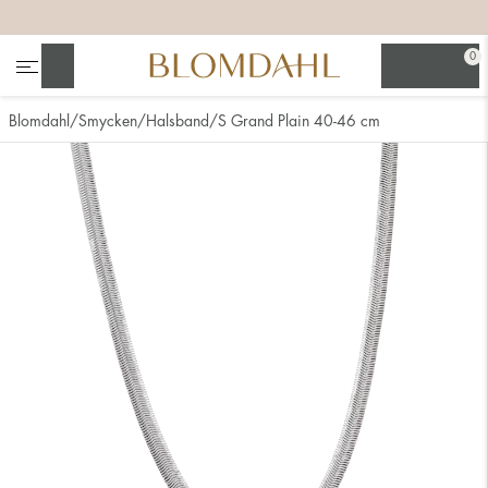
+
+
+
+
0
Sök
Blomdahl
Smycken
Halsband
S Grand Plain 40-46 cm
Se alla
Nässmycken