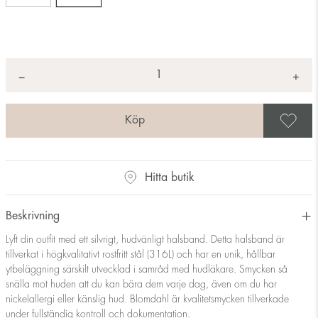
Antal
+
*
−
S
Hitta butik
Beskrivning
Lyft din outfit med ett silvrigt, hudvänligt halsband. Detta halsband är
tillverkat i högkvalitativt rostfritt stål (316L) och har en unik, hållbar
ytbeläggning särskilt utvecklad i samråd med hudläkare. Smycken så
snälla mot huden att du kan bära dem varje dag, även om du har
nickelallergi eller känslig hud. Blomdahl är kvalitetsmycken tillverkade
under fullständig kontroll och dokumentation.