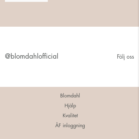
@blomdahlofficial
Följ oss
Blomdahl
Hjälp
Kvalitet
ÅF inloggning