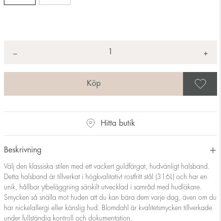
Antal
+
*
−
S
Hitta butik
Beskrivning
Välj den klassiska stilen med ett vackert guldfärgat, hudvänligt halsband.
Detta halsband är tillverkat i högkvalitativt rostfritt stål (316L) och har en
unik, hållbar ytbeläggning särskilt utvecklad i samråd med hudläkare.
Smycken så snälla mot huden att du kan bära dem varje dag, även om du
har nickelallergi eller känslig hud. Blomdahl är kvalitetsmycken tillverkade
under fullständig kontroll och dokumentation.