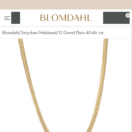
+
+
+
+
0
Sök
Blomdahl
Smycken
Halsband
G Grand Plain 40-46 cm
Se alla
Nässmycken