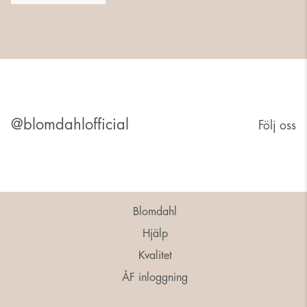
@blomdahlofficial
Följ oss
Blomdahl
Hjälp
Kvalitet
ÅF inloggning