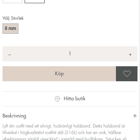
Välj Storlek
mm
8
Antal
+
*
−
S
Hitta butik
Beskrivning
Lyft din outfit med ett silvrigt, hudvänligt halsband. Detta halsband är
tillverkat i högkvalitativt rostfritt stål (316L) och har en unik, hållbar
ytbeläggning särskilt utvecklad i samråd med hudläkare. Smycken så