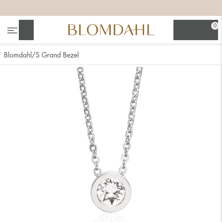
+
+
+
+
0
Sök
Blomdahl
S Grand Bezel
Se alla
Nässmycken