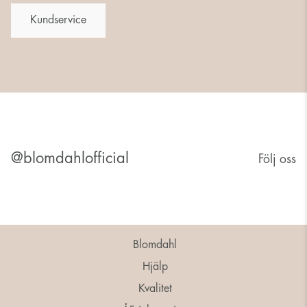
Kundservice
@blomdahlofficial
Följ oss
Blomdahl
Hjälp
Kvalitet