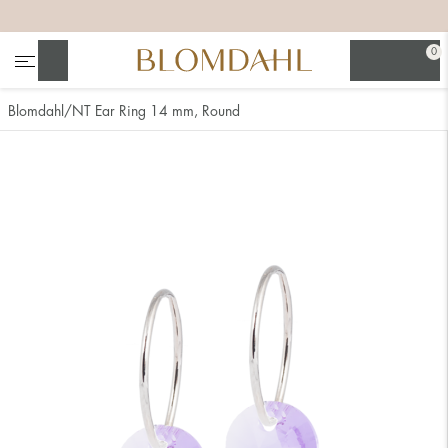
+
+
+
+
0
Sök
Blomdahl
NT Ear Ring 14 mm, Round
Se alla
Nässmycken