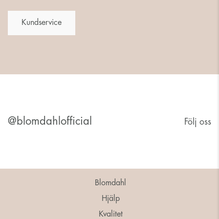
Kundservice
@blomdahlofficial
Följ oss
Blomdahl
Hjälp
Kvalitet