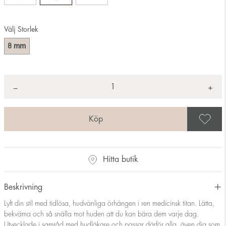
Välj Storlek
mm
8
Antal
+
*
−
S
Hitta butik
Beskrivning
Lyft din stil med tidlösa, hudvänliga örhängen i ren medicinsk titan. Lätta,
bekväma och så snälla mot huden att du kan bära dem varje dag.
Utvecklade i samråd med hudläkare och passar därför alla, även dig som