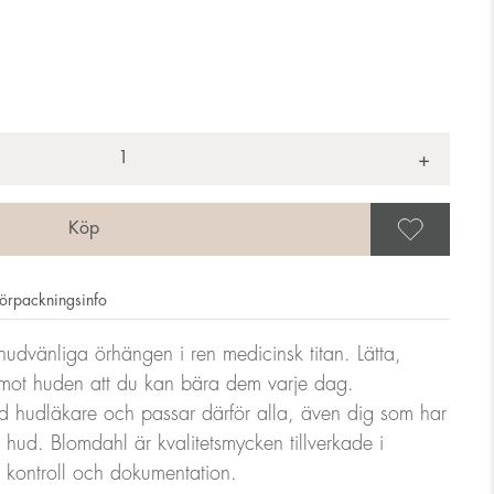
+
Spar
örpackningsinfo
, hudvänliga örhängen i ren medicinsk titan. Lätta,
mot huden att du kan bära dem varje dag.
 hudläkare och passar därför alla, även dig som har
ig hud. Blomdahl är kvalitetsmycken tillverkade i
g kontroll och dokumentation.