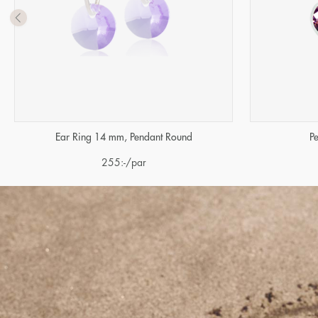
Ear Ring 14 mm, Pendant Round
P
255
:-
/par