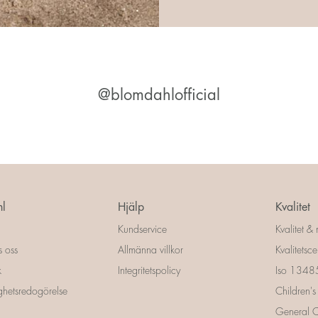
@blomdahlofficial
l
Hjälp
Kvalitet
Kundservice
Kvalitet & 
s oss
Allmänna villkor
Kvalitetscer
k
Integritetspolicy
Iso 13485 
ighetsredogörelse
Children's
General Ce