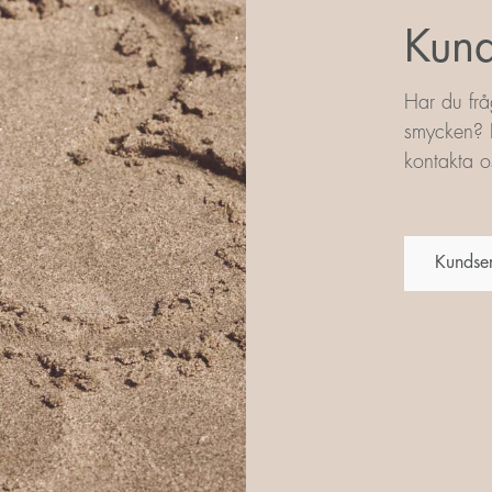
Kund
Har du frå
smycken? L
kontakta os
Kundse