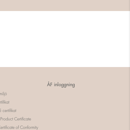
ÅF inloggning
miljö
tifikat
certifikat
 Product Certificate
rtificate of Conformity