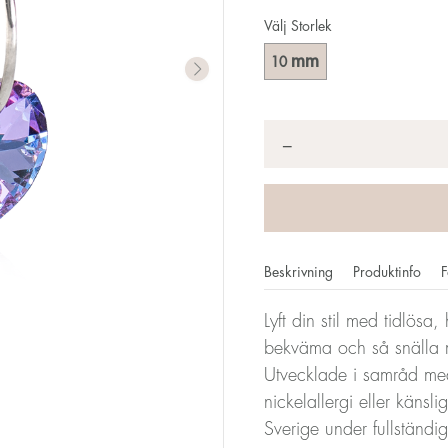
Välj Storlek
mm
10
Antal
*
−
Beskrivning
Produktinfo
F
Lyft din stil med tidlösa
bekväma och så snälla 
Utvecklade i samråd med
nickelallergi eller känsl
Sverige under fullständi