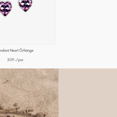
endant Heart Örhänge
309
:-
/par