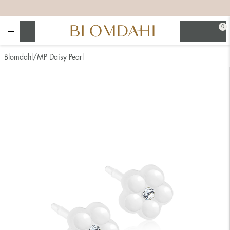
+
+
+
+
0
Sök
Blomdahl
MP Daisy Pearl
Se alla
Nässmycken