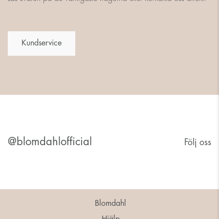
Kundservice
@blomdahlofficial
Följ oss
Blomdahl