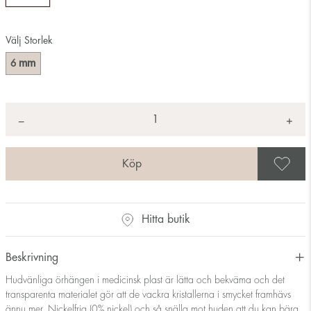
Välj Storlek
mm
6
Antal
+
*
−
S
Hitta butik
Beskrivning
Hudvänliga örhängen i medicinsk plast är lätta och bekväma och det
transparenta materialet gör att de vackra kristallerna i smycket framhävs
ännu mer. Nickelfria (0% nickel) och så snälla mot huden att du kan bära