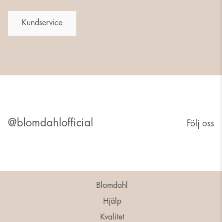
Kundservice
@blomdahlofficial
Följ oss
Blomdahl
Hjälp
Kvalitet