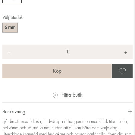
Välj Storlek
mm
6
Antal
+
*
−
S
Hitta butik
Beskrivning
Lyft din stil med tidlösa, hudvänliga örhängen i ren medicinsk titan. Lätta,
bekväma och så snälla mot huden att du kan bära dem varje dag.
Utvecklade i samråd med hudläkare och passar därför alla, även dig som