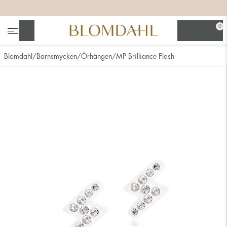
+
+
+
+
0
Sök
Blomdahl
Barnsmycken
Örhängen
MP Brilliance Flash
Se alla
Nässmycken