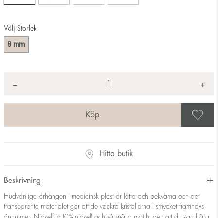
Välj Storlek
mm
8
Antal
+
*
−
S
Hitta butik
Beskrivning
Hudvänliga örhängen i medicinsk plast är lätta och bekväma och det
transparenta materialet gör att de vackra kristallerna i smycket framhävs
ännu mer. Nickelfria (0% nickel) och så snälla mot huden att du kan bära