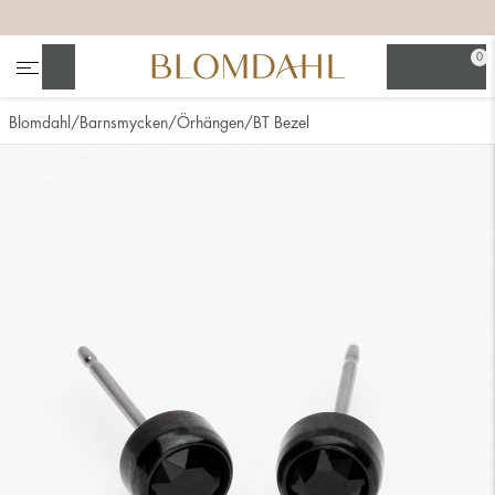
+
+
+
+
0
Sök
Blomdahl
Barnsmycken
Örhängen
BT Bezel
Se alla
Nässmycken