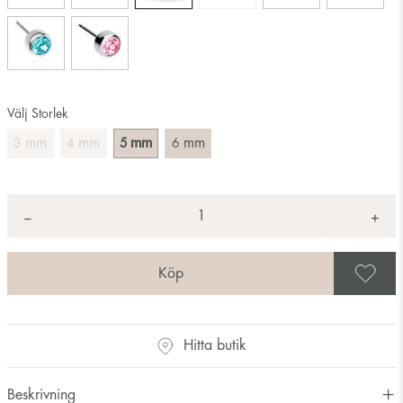
Välj Storlek
mm
mm
mm
mm
3
4
5
6
Antal
+
*
−
S
Hitta butik
Beskrivning