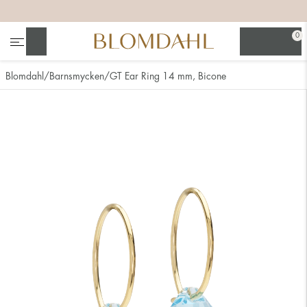
+
+
+
+
0
Sök
Blomdahl
Barnsmycken
GT Ear Ring 14 mm, Bicone
Se alla
Nässmycken