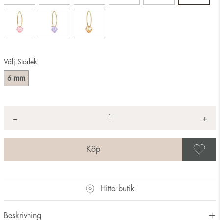
Välj Storlek
mm
6
Antal
+
*
−
S
Hitta butik
Beskrivning