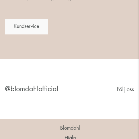
Kundservice
@blomdahlofficial
Följ oss
Blomdahl
Hjälp