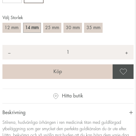
Välj Storlek
mm
mm
mm
mm
mm
12
14
25
30
35
Antal
+
*
−
S
Hitta butik
Beskrivning
Stilrena, hudvänliga örhängen i ren medicinsk titan med guldfärgad
ytbeläggning som ger smycket den perfekta guldkänslan du är ute efter.
Lätta, bekväma och så snälla mot huden att du kan bära dem varje dag.