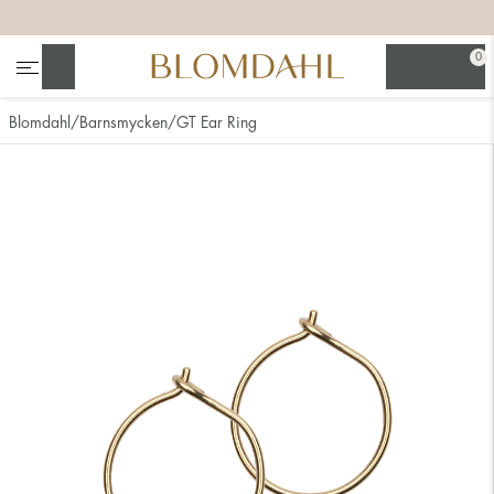
+
+
+
+
0
Sök
Blomdahl
Barnsmycken
GT Ear Ring
Se alla
Nässmycken