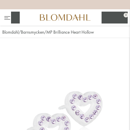
+
+
+
+
0
Sök
Blomdahl
Barnsmycken
MP Brilliance Heart Hollow
Se alla
Nässmycken