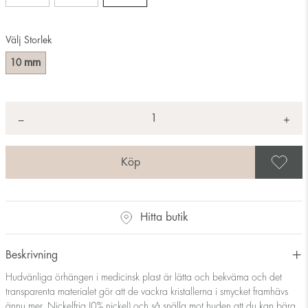
Välj Storlek
mm
10
Antal
+
*
−
S
Hitta butik
Beskrivning
Hudvänliga örhängen i medicinsk plast är lätta och bekväma och det
transparenta materialet gör att de vackra kristallerna i smycket framhävs
ännu mer. Nickelfria (0% nickel) och så snälla mot huden att du kan bära