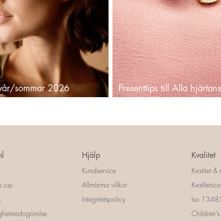
 vår/sommar 2026
Presenttips till Alla hjärta
l
Hjälp
Kvalitet
Kundservice
Kvalitet & 
s oss
Allmänna villkor
Kvalitetscer
k
Integritetspolicy
Iso 13485 
ighetsredogörelse
Children's