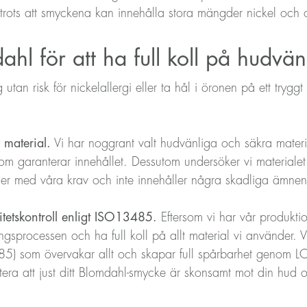
 trots att smyckena kan innehålla stora mängder nickel och o
hl för att ha full koll på hudvän
tan risk för nickelallergi eller ta hål i öronen på ett tryggt 
 material.
Vi har noggrant valt hudvänliga och säkra mater
t som garanterar innehållet. Dessutom undersöker vi materiale
mer med våra krav och inte innehåller några skadliga ämnen
litetskontroll enligt ISO13485.
Eftersom vi har vår produktio
ningsprocessen och ha full koll på allt material vi använder. 
485) som övervakar allt och skapar full spårbarhet genom LOT
tera att just ditt Blomdahl-smycke är skonsamt mot din hud o