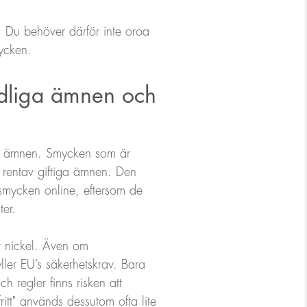
t. Du behöver därför inte oroa
mycken.
kadliga ämnen och
åtna ämnen. Smycken som är
r rentav giftiga ämnen. Den
 smycken online, eftersom de
ter.
at nickel. Även om
ller EU’s säkerhetskrav. Bara
h regler finns risken att
itt" används dessutom ofta lite