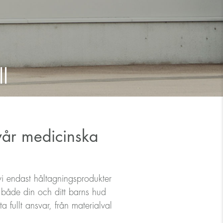
l
 vår medicinska
 vi endast håltagningsprodukter
a både din och ditt barns hud
 fullt ansvar, från materialval