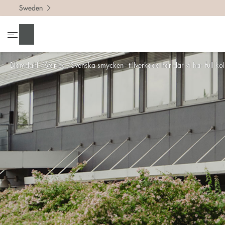
Sweden
Sök
Blomdahl
Stories
Svenska smycken - tillverkade här där vi har full kol