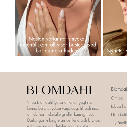
Nästan vartannat smycke i
innehållskontroll visar brister – vad
bär du nära huden?
Nyheter
Blomdah
Om oss
Vi på Blomdahl tycker att alla tryggt ska
Jobba ho
kunna bära smycken varje dag, till och med
om du har nickelallergi eller känslig hud.
Hitta buti
Därför går vi längre än de flesta och bryr oss
Tillgängl
extra mycket om detaljer som gör stor