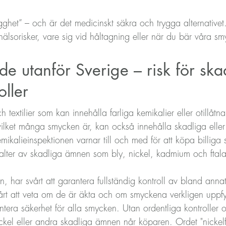
gghet” – och är det medicinskt säkra och trygga alternative
 hälsorisker, vare sig vid håltagning eller när du bär våra s
de utanför Sverige – risk för s
oller
ch textilier som kan innehålla farliga kemikalier eller otill
, vilket många smycken är, kan också innehålla skadliga elle
mikalieinspektionen varnar till och med för att köpa billiga
 halter av skadliga ämnen som bly, nickel, kadmium och ftala
ien, har svårt att garantera fullständig kontroll av bland ann
 svårt att veta om de är äkta och om smyckena verkligen uppfy
antera säkerhet för alla smycken. Utan ordentliga kontroller oc
kel eller andra skadliga ämnen når köparen. Ordet "nickelfr