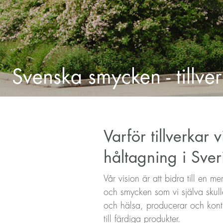
Svenska smycken - tillver
Varför tillverkar
håltagning i Sve
Vår vision är att bidra till en 
och smycken som vi själva skull
och hälsa, producerar och kontro
till färdiga produkter.