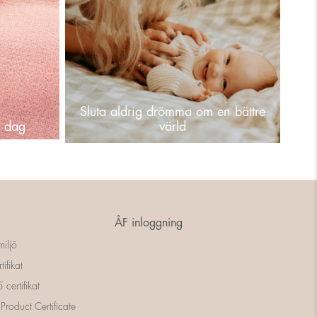
Sluta aldrig drömma om en bättre
ns dag
värld
ÅF inloggning
miljö
tifikat
certifikat
 Product Certificate