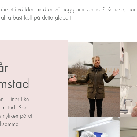
ket i världen med en så noggrann kontroll? Kanske, men vi
llra bäst koll på detta globalt.
år
lmstad
en Ellinor Eke
Halmstad. Som
nyfiken på att
änksamma