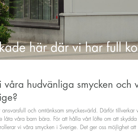
kade här där vi har full kol
 vi våra hudvänliga smycken och
rige?
mer ansvarsfull och omtänksam smyckesvärld. Därför tillverkar
e låta våra barn bära. För att hålla vårt löfte om att skydd
llerar vi våra smycken i Sverige. Det ger oss möjlighet att ta