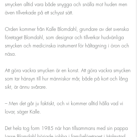
smycken alltid vara både snygga och snälla mot huden men
även tillverkade på ett schysst sätt.
Orden kommer från Kalle Blomdahl, grundare av det svenska
företaget Blomdahl, som designar och tillverkar hudvänliga
smycken och medicinska instrument för håltagning i öron och
näsa.
Att göra vackra smycken är en konst. Att göra vackra smycken
som tar hänsyn till hur människor mår, både på kort och lång
sikt, är ännu svårare.
– Men det går ju faktiskt, och vi kommer alltid hålla vad vi
lovar, säger Kalle.
Det hela tog form 1985 när han tillsammans med sin pappa
Lasse Blomdahl började jobba i familjeföretaget i Halmstad.