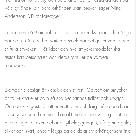
människor hör av sig och berättar att de för första gången på
väldigt länge kan bära örhängen utan besvär, säger Nina
Andersson, VD för företaget.
Personalen på Blomdahl är till största delen kvinnor och många
har barn. Och de har varierad smak när det gäller vad som är
stilfulla smycken. När idéer och nya smyckesmodeller ska
testas kan personalen och deras familjer ge värdefull
feedback.
Blomdahls design är klassisk och stilren. Oavsett om smycket
är för vuxna eller barn så ska det kännas tidlöst och snyggt.
Och det viktigaste är att oavsett form och färg måste de delar
av smycket som kommer i kontakt med huden vara garanterat
hudvänliga. Ett exempel är att ytbeläggningen, i färgerna guld,
silver och svart, enbart läggs på de delar av örhänget som inte