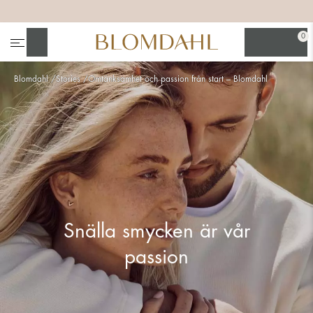
+
+
+
+
0
Sök
Blomdahl
Stories
Omtänksamhet och passion från start – Blomdahl
Se alla
Nässmycken
Snälla smycken är vår
passion