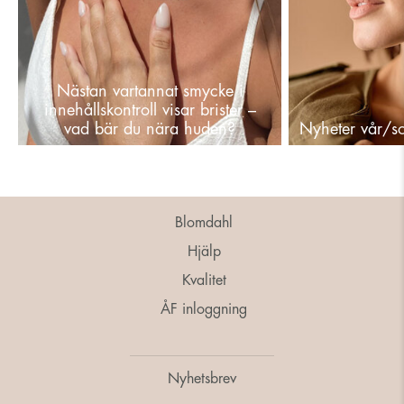
Nästan vartannat smycke i
innehållskontroll visar brister –
vad bär du nära huden?
Nyheter vår/
Blomdahl
Hjälp
Kvalitet
ÅF inloggning
Nyhetsbrev