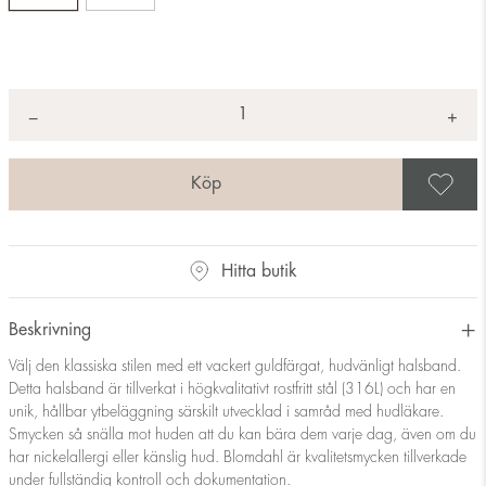
Antal
+
*
−
S
Hitta butik
Beskrivning
Välj den klassiska stilen med ett vackert guldfärgat, hudvänligt halsband.
Detta halsband är tillverkat i högkvalitativt rostfritt stål (316L) och har en
unik, hållbar ytbeläggning särskilt utvecklad i samråd med hudläkare.
Smycken så snälla mot huden att du kan bära dem varje dag, även om du
har nickelallergi eller känslig hud. Blomdahl är kvalitetsmycken tillverkade
under fullständig kontroll och dokumentation.