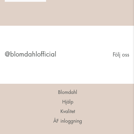
@blomdahlofficial
Följ oss
Blomdahl
Hjälp
Kvalitet
ÅF inloggning