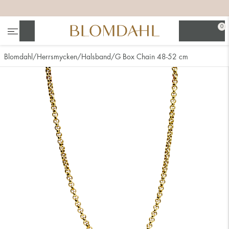
+
+
+
+
0
Sök
Blomdahl
Herrsmycken
Halsband
G Box Chain 48-52 cm
Se alla
Nässmycken