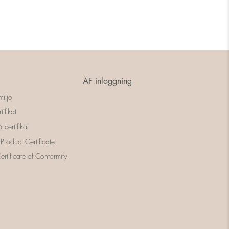
ÅF inloggning
miljö
tifikat
certifikat
 Product Certificate
rtificate of Conformity