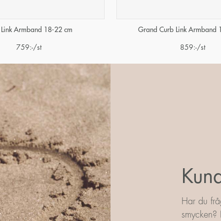
 Link Armband 18-22 cm
Grand Curb Link Armband 
759
:-
/st
859
:-
/st
Kund
Har du frå
smycken? L