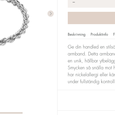
*
−
Beskrivning
Produktinfo
F
Ge din handled en stilsäk
armband. Detta armband är
en unik, hållbar ytbeläg
Smycken så snälla mot 
har nickelallergi eller k
under fullständig kontro