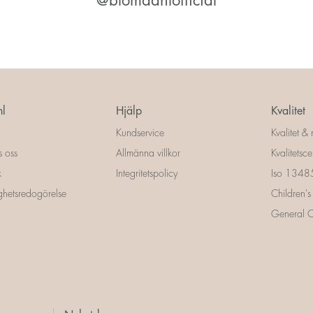
@blomdahlofficial
l
Hjälp
Kvalitet
Kundservice
Kvalitet & 
s oss
Allmänna villkor
Kvalitetscer
k
Integritetspolicy
Iso 13485 
ighetsredogörelse
Children's
General Ce