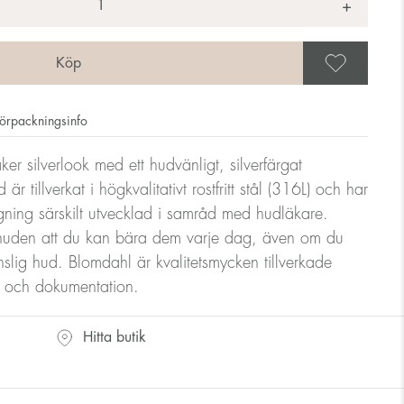
+
Spar
örpackningsinfo
er silverlook med ett hudvänligt, silverfärgat
 tillverkat i högkvalitativt rostfritt stål (316L) och har
gning särskilt utvecklad i samråd med hudläkare.
huden att du kan bära dem varje dag, även om du
änslig hud. Blomdahl är kvalitetsmycken tillverkade
ll och dokumentation.
Hitta butik