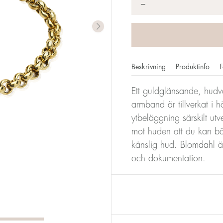
*
−
Beskrivning
Produktinfo
F
Ett guldglänsande, hudvä
armband är tillverkat i hö
ytbeläggning särskilt u
mot huden att du kan bä
känslig hud. Blomdahl är 
och dokumentation.