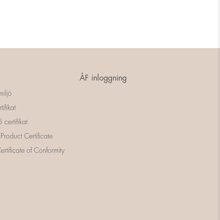
ÅF inloggning
miljö
tifikat
certifikat
 Product Certificate
rtificate of Conformity