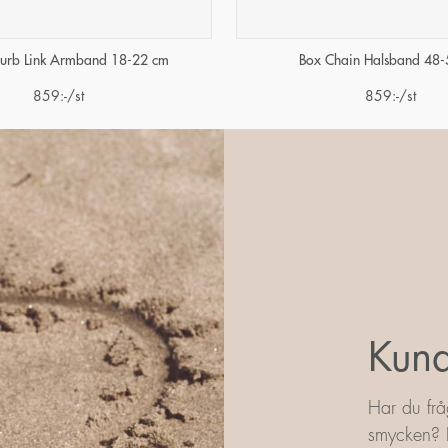
urb Link Armband 18-22 cm
Box Chain Halsband 48-
859
:-
/st
859
:-
/st
Kund
Har du frå
smycken? L