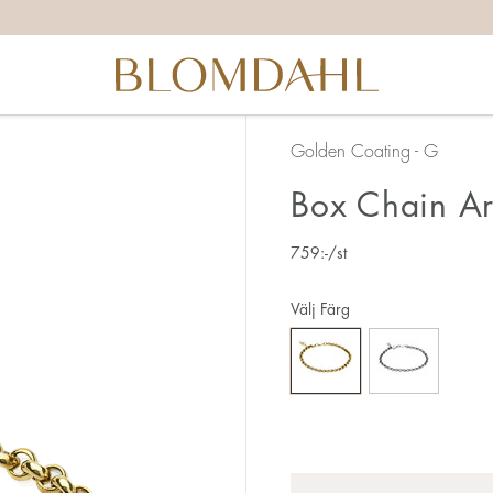
Golden Coating - G
Box Chain A
759
:-
/st
Välj Färg
Antal