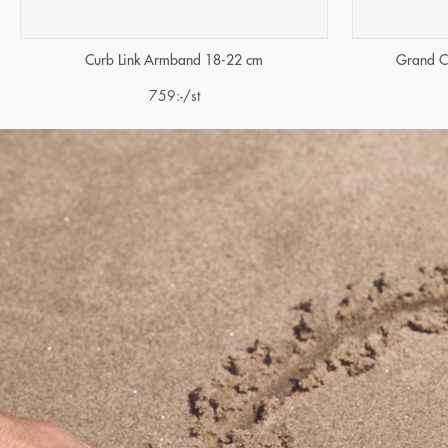
Curb Link Armband 18-22 cm
Grand C
759
:-
/st