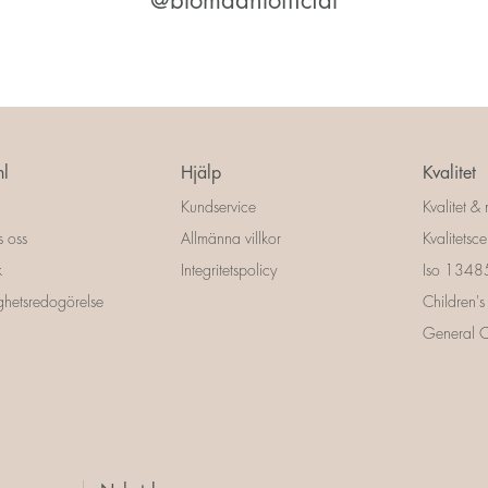
@blomdahlofficial
l
Hjälp
Kvalitet
Kundservice
Kvalitet & 
s oss
Allmänna villkor
Kvalitetscer
k
Integritetspolicy
Iso 13485 
ighetsredogörelse
Children's
General Ce