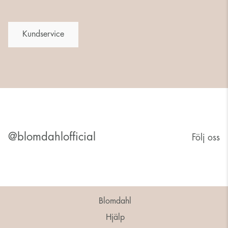
Kundservice
@blomdahlofficial
Följ oss
Blomdahl
Hjälp