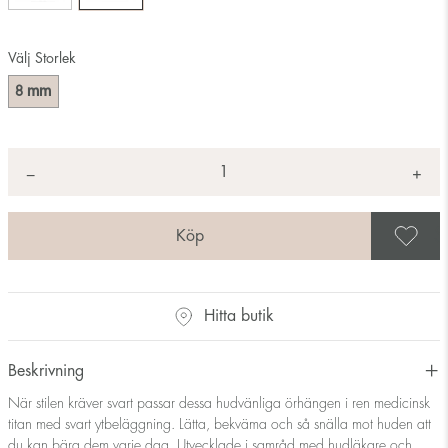
Välj Storlek
mm
8
Antal
+
*
−
S
Hitta butik
Beskrivning
När stilen kräver svart passar dessa hudvänliga örhängen i ren medicinsk
titan med svart ytbeläggning. Lätta, bekväma och så snälla mot huden att
du kan bära dem varje dag. Utvecklade i samråd med hudläkare och