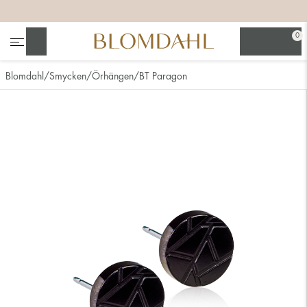
+
+
+
+
0
Sök
Blomdahl
Smycken
Örhängen
BT Paragon
Se alla
Nässmycken