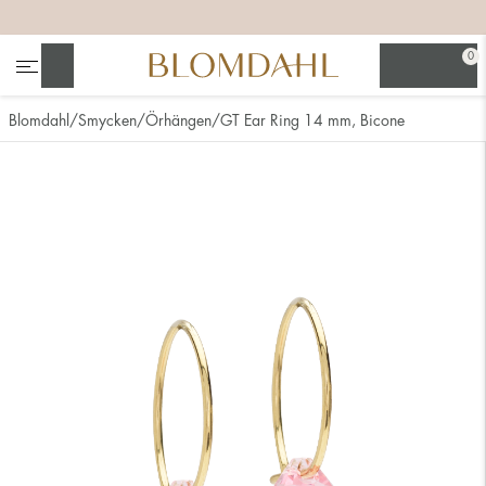
+
+
+
+
0
Sök
Blomdahl
Smycken
Örhängen
GT Ear Ring 14 mm, Bicone
Se alla
Nässmycken