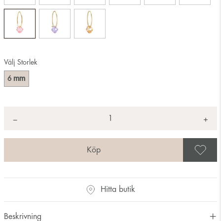
Välj Storlek
mm
6
Antal
+
*
−
S
Hitta butik
Beskrivning