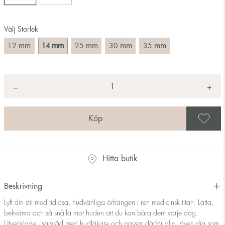
Välj Storlek
mm
mm
mm
mm
mm
12
14
25
30
35
Antal
+
*
−
S
Hitta butik
Beskrivning
Lyft din stil med tidlösa, hudvänliga örhängen i ren medicinsk titan. Lätta,
bekväma och så snälla mot huden att du kan bära dem varje dag.
Utvecklade i samråd med hudläkare och passar därför alla, även dig som