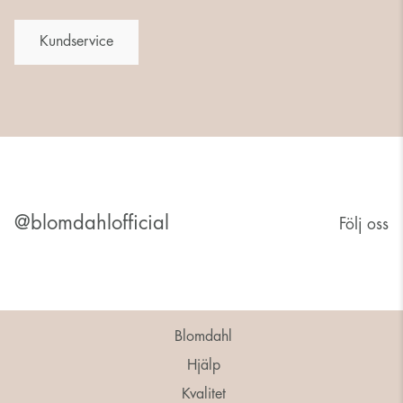
Kundservice
@blomdahlofficial
Följ oss
Blomdahl
Hjälp
Kvalitet