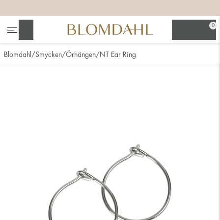
+
+
+
+
0
Sök
Blomdahl
Smycken
Örhängen
NT Ear Ring
Se alla
Nässmycken