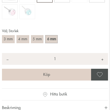
Välj Storlek
mm
mm
mm
mm
3
4
5
6
Antal
+
*
−
S
Hitta butik
Beskrivning