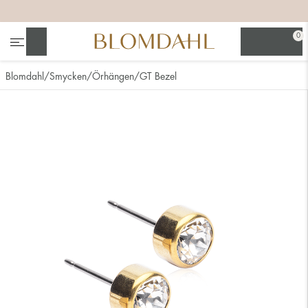
+
+
+
+
0
Sök
Blomdahl
Smycken
Örhängen
GT Bezel
Se alla
Nässmycken